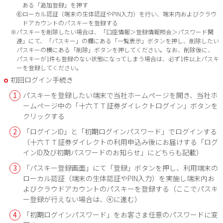
ある「追加登録」を押す
⑥ローカル認証（端末の生体認証やPIN入力）を行い、端末内およびクラウ
ドアカウントのパスキーを登録する
※パスキーを削除したい場合は、「口座情報＞登録情報照会＞パスワード関
連」にて、「パスキー」の欄にある「一覧表示」ボタンを押し、削除したい
パスキーの横にある「削除」ボタンを押してください。なお、削除後に、
パスキーが1件も登録のない状態になってしまう場合は、必ず1件以上パスキ
ーを登録してください。
初回ログイン手続き
パスキーを登録したい端末で当社ホームページを開き、当社ホ
ームページ中の「十六ＴＴ証券ダイレクトログイン」ボタンを
クリックする
「ログインID」と「初期ログインパスワード」でログインする
（十六ＴＴ証券ダイレクトの利用申込み後にお届けする「ログ
インID及び初期パスワードのお知らせ」にどちらも記載）
「パスキー登録画面」にて「登録」ボタンを押し、利用端末の
ローカル認証（端末の生体認証やPIN入力）を実施し端末内お
よびクラウドアカウントのパスキーを登録する（ここでパスキ
ー登録が行えない場合は、④に進む）
「初期ログインパスワード」をお客さま任意のパスワードに変