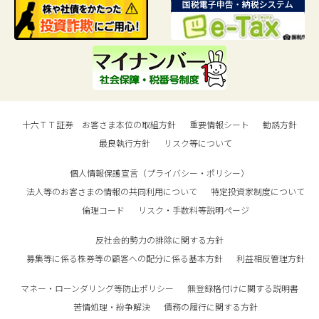
十六ＴＴ証券 お客さま本位の取組方針
重要情報シート
勧誘方針
最良執行方針
リスク等について
個人情報保護宣言（プライバシー・ポリシー）
法人等のお客さまの情報の共同利用について
特定投資家制度について
倫理コード
リスク・手数料等説明ページ
反社会的勢力の排除に関する方針
募集等に係る株券等の顧客への配分に係る基本方針
利益相反管理方針
マネー・ローンダリング等防止ポリシー
無登録格付けに関する説明書
苦情処理・紛争解決
債務の履行に関する方針