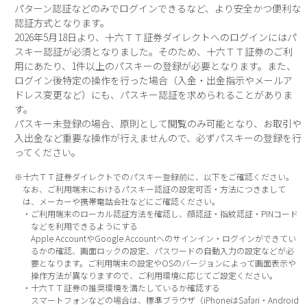
パターン認証などのみでログインできるなど、より安全かつ便利な
認証方式となります。
2026年5月18日より、十六ＴＴ証券ダイレクトへのログインにはパ
スキー認証が必須となりました。そのため、十六ＴＴ証券のご利
用にあたり、1件以上のパスキーの登録が必要となります。また、
ログイン後特定の操作を行った場合（入金・出金指示やメールア
ドレス変更など）にも、パスキー認証を求められることがありま
す。
パスキー未登録の場合、原則として閲覧のみ可能となり、お取引や
入出金など重要な操作が行えませんので、必ずパスキーの登録を行
ってください。
※十六ＴＴ証券ダイレクトでのパスキー登録前に、以下をご確認ください。
なお、ご利用端末におけるパスキー認証の設定可否・方法につきまして
は、メーカーや携帯電話会社などにご確認ください。
・ご利用端末のローカル認証方法を確認し、顔認証・指紋認証・PINコード
などを利用できるようにする
Apple AccountやGoogle Accountへのサインイン・ログインができてい
るかの確認、画面ロックの設定、パスワードの自動入力の設定などが必
要となります。ご利用端末の設定やOSのバージョンによって画面表示や
操作方法が異なりますので、ご利用環境に応じてご設定ください。
・十六ＴＴ証券の推奨環境を満たしているか確認する
スマートフォンなどの場合は、標準ブラウザ（iPhoneはSafari・Android