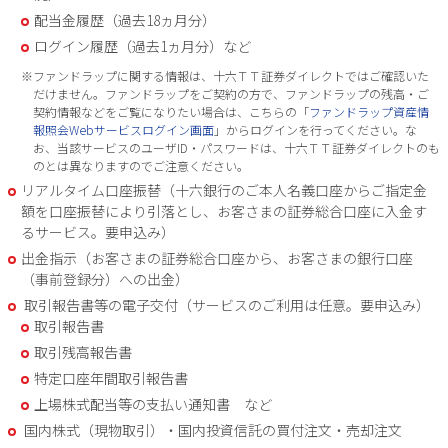
配当金履歴（過去18ヵ月分）
ログイン履歴（過去1ヵ月分）など
※ファンドラップに関する情報は、十六ＴＴ証券ダイレクトではご確認いた
だけません。ファンドラップをご契約の方で、ファンドラップの残高・ご
契約情報などをご覧になりたい場合は、こちらの「
ファンドラップ資産情
報照会Webサービスログイン画面
」からログインを行ってください。な
お、当該サービスのユーザID・パスワードは、十六ＴＴ証券ダイレクトのも
のとは異なりますのでご注意ください。
リアルタイム口座振替（十六銀行のご本人名義口座からご指定金
額を口座振替により引落とし、お客さまの証券総合口座に入金す
るサービス。要申込み）
出金指示（お客さまの証券総合口座から、お客さまの銀行口座
（事前登録分）への出金）
取引報告書等の電子交付（サービスのご利用は任意。要申込み）
取引報告書
取引残高報告書
特定口座年間取引報告書
上場株式配当等の支払い通知書 など
国内株式（現物取引）・国内投資信託の買付注文・売却注文