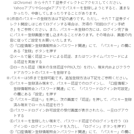
はChrome）から十六ＴＴ証券ダイレクトにアクセスしてください。
YahooアプリやGoogleアプリでパスキーを登録しようとすると、進まな
かったり、中断してしまったりすることがあります。
※1件目のパスキーの登録方法は下記の通りです。ただし、十六ＴＴ証券ダイ
レクト開設しはじめてログインする場合は、次項の「初回ログイン手続
き」をご参照ください。また、パスキー未登録の方には、ログイン完了後
にパスキー登録画面が差し込まれることがあります。その場合は、画面の内
容に従ってご設定をお願いいたします。
①「口座情報＞登録情報照会＞パスワード関連」にて、「パスキー」の欄に
ある「登録」ボタンを押す
②メールで届く認証コードによる認証、またはワンタイムパスワードによ
る認証を実施する
③ローカル認証（端末の生体認証やPIN入力）を行い、端末内およびクラウ
ドアカウントのパスキーを登録する
※パスキーは5件まで登録可能です。追加登録方法は下記をご参照ください。
①パスキー登録済み端末で、パスキー認証でのログインし、「口座情報＞
登録情報照会＞パスワード関連」にて、「パスワードログイン許可設定」
の欄にある「設定」を押す
②「パスキー認証へ」を押し、次の画面で「認証」を押して、パスキー登録
済み端末でローカル認証を行う
③パスワードログイン許可設定の受付画面が表示されたら、一旦ログアウ
トする
④パスキーを登録したい端末で、パスワード認証でのログインを行う（ロ
グインID・ログインパスワードを入力し、「ログイン」ボタンを押す）
⑤「口座情報＞登録情報照会＞パスワード関連」にて、「パスキー」の欄に