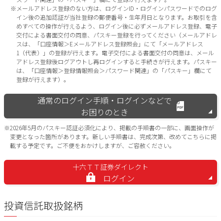
※メールアドレス登録のない方は、ログインID・ログインパスワードでのログ
イン後の追加認証が当社登録の郵便番号・生年月日となります。お取引を含
めすべての操作が行えるよう、ログイン後に必ずメールアドレス登録、電子
交付による書面交付の同意、パスキー登録を行ってください（メールアドレ
スは、「口座情報＞Eメールアドレス登録照会」にて「メールアドレス
1（代表）」の登録が行えます。電子交付による書面交付の同意は、メール
アドレス登録後ログアウトし再ログインすると手続きが行えます。パスキー
は、「口座情報＞登録情報照会＞パスワード関連」の「パスキー」欄にて
登録が行えます）。
通常のログイン手順・ログインなどで
お困りのとき
※2026年5月のパスキー認証必須化により、掲載の手順書の一部に、画面操作が
変更となった箇所があります。新しい手順書は、完成次第、改めてこちらに掲
載する予定です。ご不便をおかけしますが、ご容赦ください。
十六ＴＴ証券ダイレクト
ログイン
投資信託取扱銘柄