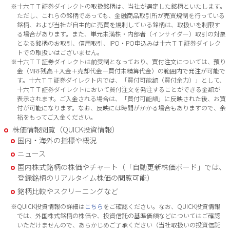
※十六ＴＴ証券ダイレクトの取扱銘柄は、当社が選定した銘柄といたします。
ただし、これらの銘柄であっても、金融商品取引所が売買規制を行っている
銘柄、および当社が自主的に売買を規制している銘柄は、取扱いを制限す
る場合があります。また、単元未満株・内部者（インサイダー）取引の対象
となる銘柄のお取引、信用取引、IPO・PO申込みは十六ＴＴ証券ダイレク
トでの取扱いはございません。
※十六ＴＴ証券ダイレクトは前受制となっており、買付注文については、預り
金（MRF残高＋入金＋売却代金－買付未精算代金）の範囲内で発注が可能で
す。十六ＴＴ証券ダイレクト内では、「買付可能額（買付余力）」として、
十六ＴＴ証券ダイレクトにおいて買付注文を発注することができる金額が
表示されます。ご入金される場合は、「買付可能額」に反映された後、お買
付が可能になります。なお、反映には時間がかかる場合もありますので、余
裕をもってご入金ください。
株価情報閲覧（QUICK投資情報）
国内・海外の指標や概況
ニュース
国内株式銘柄の株価やチャート（「自動更新株価ボード」では、
登録銘柄のリアルタイム株価の閲覧可能）
銘柄比較やスクリーニングなど
※QUICK投資情報の詳細は
こちら
をご確認ください。なお、QUICK投資情報
では、外国株式銘柄の株価や、投資信託の基準価額などについてはご確認
いただけませんので、あらかじめご了承ください（当社取扱いの投資信託