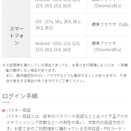
13.0, 14.0, 15.0, 16.0）
（Chrome145.x）
iOS（17.x, 18.x, 26.0, 26.1,
標準ブラウザ（Safar
26.2, 26.3）
スマー
トフォ
ン
Android（10.0, 11.0, 12.0,
標準ブラウザ
13.0, 14.0, 15.0, 16.0）
（Chrome145.x）
※上記環境を満たしている場合であっても、お客さまの環境によっては、一部機
能が動作しない場合があります。
また、動作確認外のOS・ブラウザなどでも動作することがありますが、不具
合が発生する場合がありますのでご了承ください。
ログイン手順
パスキー認証
パスキー認証とは、従来のパスワード認証などと比べて不正アクセ
スやフィッシング詐欺などへの耐性の高い、次世代の認証方式で
す。お客さまのご利用端末に備わっている生体認証・PINコード・