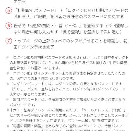
更する
「初期取引パスワード」（ 「ログインID及び初期パスワードの
お知らせ」に記載）をお客さま任意のパスワードに変更する
任意で「秘密の質問・回答（1～3）」を登録する（今回登録し
ない場合は何も入力せず「後で登録」を選択して次に進む）
トップページの上部のすべてのタブが押せることを確認し、初
回ログイン手続き完了
※「ログインID及び初期パスワードのお知らせ」は、十六ＴＴ証券ダイレクト
のお申込書を受理してから、約1週間から10日ほどでお届けのご住所に簡易
書留郵便にてお届けいたします。
※「ログインID」はインターネット上でお客さまを特定させていただくため
の、お客さまのお名前に代わるものです。
※「ログインパスワード」は、ログインの際に必要となるパスワードです
（ただし、パスキー登録を行うことで、ログイン時のログインパスワード
入力が不要となります）。
※「取引パスワード」は、各種取引の内容をご確認いただく際に必要となる
パスワードです。
※十六ＴＴ証券ダイレクトのご利用にあたり、「メールアドレス1（代表）」
閉じる
移動する
とパスキーの登録が必須となります。メールアドレスはサブとしてメールア
ドレス2を登録することも可能です。パスキーは最大5件登録可能です。
※「秘密の質問・回答」をあらかじめご登録いただくことで、今後パスワー
ドが分からなくなったときにWEB上の数分のお手続きで完結する「パスワ