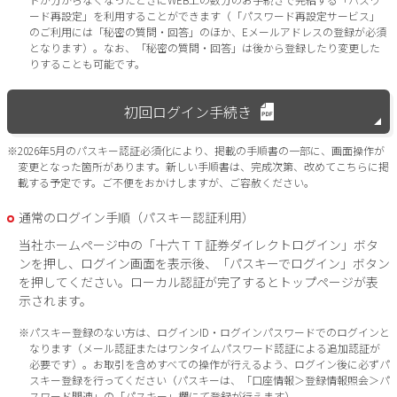
ード再設定」を利用することができます（「パスワード再設定サービス」
のご利用には「秘密の質問・回答」のほか、Eメールアドレスの登録が必須
となります）。なお、「秘密の質問・回答」は後から登録したり変更した
りすることも可能です。
初回ログイン手続き
※2026年5月のパスキー認証必須化により、掲載の手順書の一部に、画面操作が
変更となった箇所があります。新しい手順書は、完成次第、改めてこちらに掲
載する予定です。ご不便をおかけしますが、ご容赦ください。
通常のログイン手順（パスキー認証利用）
当社ホームページ中の「十六ＴＴ証券ダイレクトログイン」ボタ
ンを押し、ログイン画面を表示後、「パスキーでログイン」ボタン
を押してください。ローカル認証が完了するとトップページが表
示されます。
※パスキー登録のない方は、ログインID・ログインパスワードでのログインと
なります（メール認証またはワンタイムパスワード認証による追加認証が
必要です）。お取引を含めすべての操作が行えるよう、ログイン後に必ずパ
スキー登録を行ってください（パスキーは、「口座情報＞登録情報照会＞パ
スワード関連」の「パスキー」欄にて登録が行えます）。