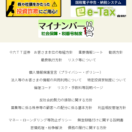
十六ＴＴ証券 お客さま本位の取組方針
重要情報シート
勧誘方針
最良執行方針
リスク等について
個人情報保護宣言（プライバシー・ポリシー）
法人等のお客さまの情報の共同利用について
特定投資家制度について
倫理コード
リスク・手数料等説明ページ
反社会的勢力の排除に関する方針
募集等に係る株券等の顧客への配分に係る基本方針
利益相反管理方針
マネー・ローンダリング等防止ポリシー
無登録格付けに関する説明書
苦情処理・紛争解決
債務の履行に関する方針